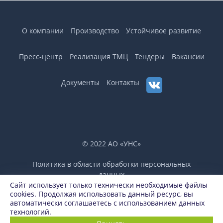
О компании
Производство
Устойчивое развитие
Пресс-центр
Реализация ТМЦ
Тендеры
Вакансии
Документы
Контакты
© 2022 АО «УНС»
Политика в области обработки персональных
данных
Сайт использует только технически необходимые файлы
Горячая линия по вопросам противодействия
cookies. Продолжая использовать данный ресурс, вы
коррупции
автоматически соглашаетесь с использованием данных
Разработано в
Air Production
технологий.